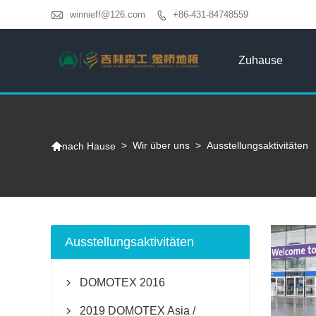

winnieff@126.com
+86-431-84748559

Zuhause

>
Wir über uns
>
Ausstellungsaktivitäten
nach Hause
Ausstellungsaktivitäten
DOMOTEX 2016

2019 DOMOTEX Asia /
