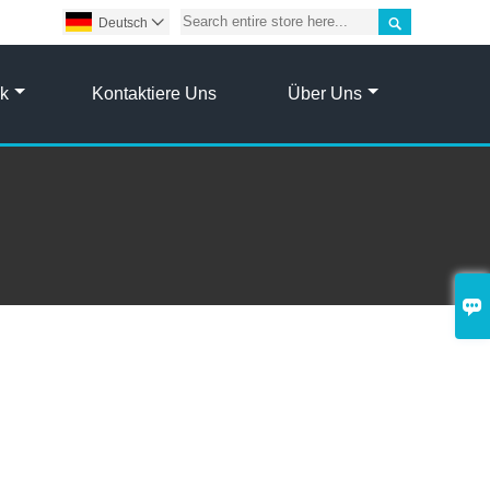

Deutsch

ik
Kontaktiere Uns
Über Uns
