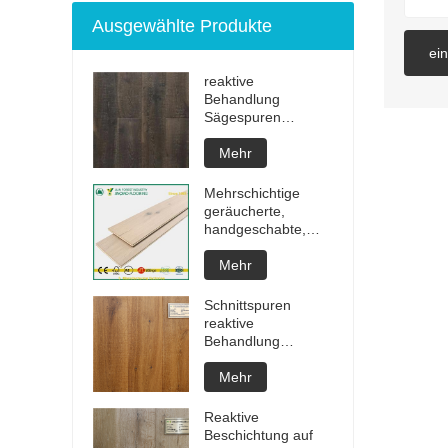
Ausgewählte Produkte
ei
reaktive
Behandlung
Sägespuren
unsichtbar geölter
Fertigparkett
Mehr
Mehrschichtige
geräucherte,
handgeschabte,
weiß geölte
Hartholzböden
Mehr
Schnittspuren
reaktive
Behandlung
unsichtbar geölter
Fertigparkett
Mehr
Reaktive
Beschichtung auf