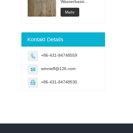
Wasserbasis
Gebürsteter
Mehrschichtholzboden
Mehr
Kontakt Details
+86-431-84748559

winnieff@126.com

+86-431-84748530
