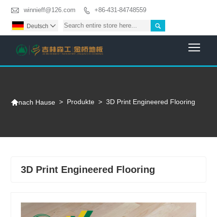

winnieff@126.com
+86-431-84748559


Deutsch

Togg

>
Produkte
>
3D Print Engineered Flooring
nach Hause
3D Print Engineered Flooring