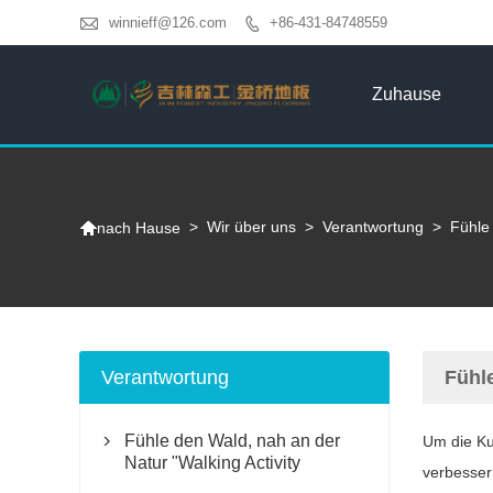

winnieff@126.com
+86-431-84748559

Zuhause

>
Wir über uns
>
Verantwortung
>
Fühle 
nach Hause
Verantwortung
Fühle
Fühle den Wald, nah an der
Um die Ku

Natur "Walking Activity
verbesser