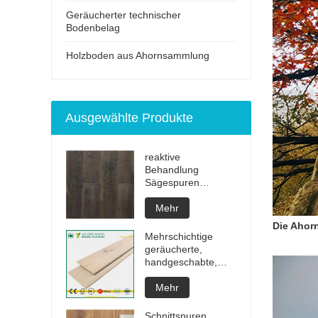
Geräucherter technischer
Bodenbelag
Holzboden aus Ahornsammlung
Ausgewählte Produkte
reaktive
Behandlung
Sägespuren
unsichtbar geölter
Fertigparkett
Mehr
Die Ahorn
Mehrschichtige
geräucherte,
handgeschabte,
weiß geölte
Hartholzböden
Mehr
Schnittspuren