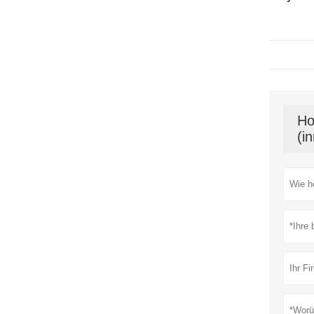
Ho
(i