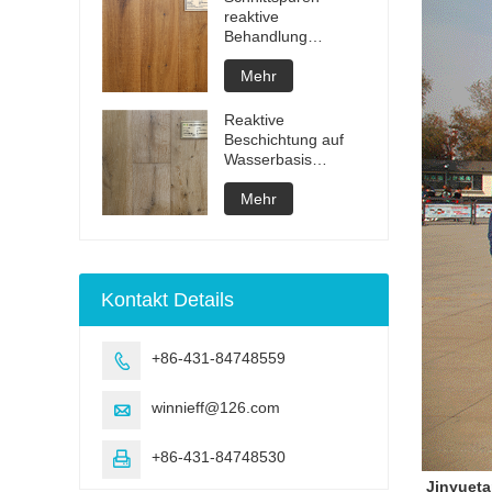
reaktive
Behandlung
unsichtbar geölter
Fertigparkett
Mehr
Reaktive
Beschichtung auf
Wasserbasis
Gebürsteter
Mehrschichtholzboden
Mehr
Kontakt Details
+86-431-84748559

winnieff@126.com

+86-431-84748530

Jinyueta